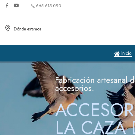
665 615 090
Dónde estamos
Inicio
Fabricación artesanal de t
accesorios.
PARA L