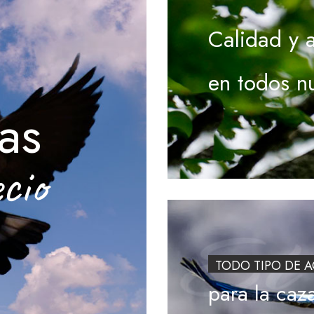
Calidad y 
en todos n
as
cio
TODO TIPO DE 
para la caz