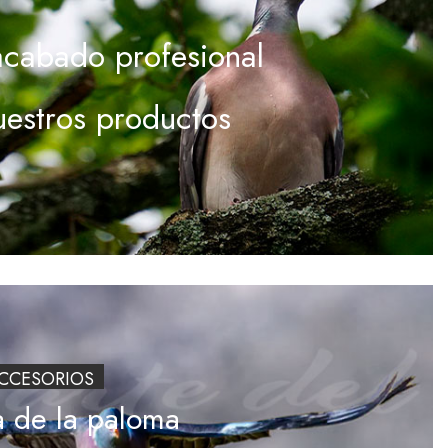
acabado profesional
uestros productos
ACCESORIOS
a de la paloma